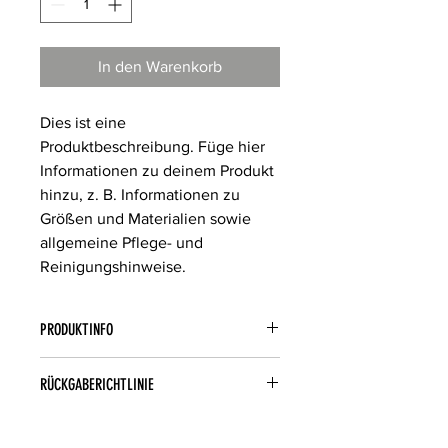
In den Warenkorb
Dies ist eine 
Produktbeschreibung. Füge hier 
Informationen zu deinem Produkt 
hinzu, z. B. Informationen zu 
Größen und Materialien sowie 
allgemeine Pflege- und 
Reinigungshinweise.
PRODUKTINFO
Das ist ein Produktdetail. Füge hier 
RÜCKGABERICHTLINIE
Informationen zu deinem Produkt 
hinzu, z. B. Informationen zu Größen 
Das ist eine Rückgaberichtlinie. 
und Materialien sowie allgemeine 
VERSANDINFO
Erkläre Kunden hier, was zu tun ist, 